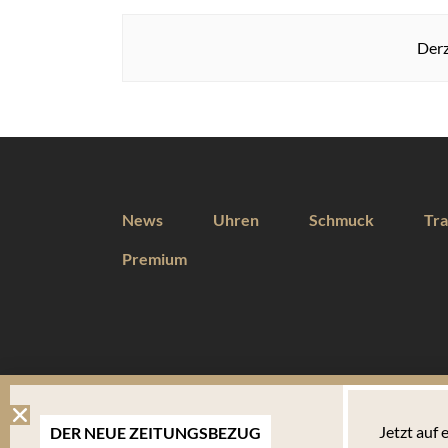
Derz
News
Uhren
Schmuck
Tra
Premium
DIESE WEBSEITE VERWENDET COOKIES
Jetzt auf
DER NEUE ZEITUNGSBEZUG
Wir verwenden Cookies um Ihnen eine optimale Benutzererfahrung 