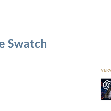
ie Swatch
VER