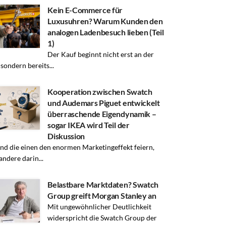
Kein E-Commerce für
Luxusuhren? Warum Kunden den
analogen Ladenbesuch lieben (Teil
1)
Der Kauf beginnt nicht erst an der
 sondern bereits...
Kooperation zwischen Swatch
und Audemars Piguet entwickelt
überraschende Eigendynamik –
sogar IKEA wird Teil der
Diskussion
d die einen den enormen Marketingeffekt feiern,
andere darin...
Belastbare Marktdaten? Swatch
Group greift Morgan Stanley an
Mit ungewöhnlicher Deutlichkeit
widerspricht die Swatch Group der