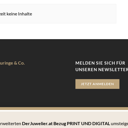
eit keine Inhalte
uringe & Co.
MELDEN SIE SICH FÜR
UNSEREN NEWSLETTER
JETZT ANMELDEN
 erweiterten
DerJuwelier.at Bezug PRINT UND DIGITAL
umsteige
zu bieten. Hierbei handelt es sich um kleine Textdateien, die auf 