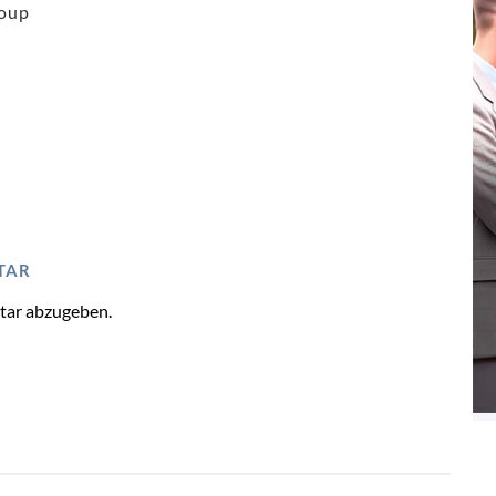
oup
TAR
tar abzugeben.