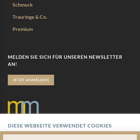
Schmuck
Trauringe & Co.
Premium
MELDEN SIE SICH FÜR UNSEREN NEWSLETTER
AN!
JETZT ANMELDEN
DIESE WEBSEITE VERWENDET COOKIES
Datenschutz
Wir verwenden Cookies um Ihnen eine optimale
Benutzererfahrung zu bieten. Hierbei handelt es sich um