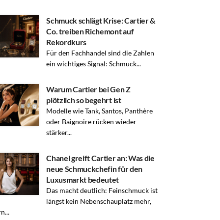
Schmuck schlägt Krise: Cartier &
Co. treiben Richemont auf
Rekordkurs
Für den Fachhandel sind die Zahlen
ein wichtiges Signal: Schmuck...
Warum Cartier bei Gen Z
plötzlich so begehrt ist
Modelle wie Tank, Santos, Panthère
oder Baignoire rücken wieder
stärker...
Chanel greift Cartier an: Was die
neue Schmuckchefin für den
Luxusmarkt bedeutet
Das macht deutlich: Feinschmuck ist
längst kein Nebenschauplatz mehr,
n...