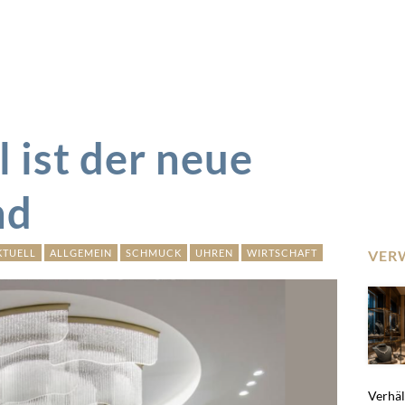
l ist der neue
nd
KTUELL
ALLGEMEIN
SCHMUCK
UHREN
WIRTSCHAFT
VER
Verhält