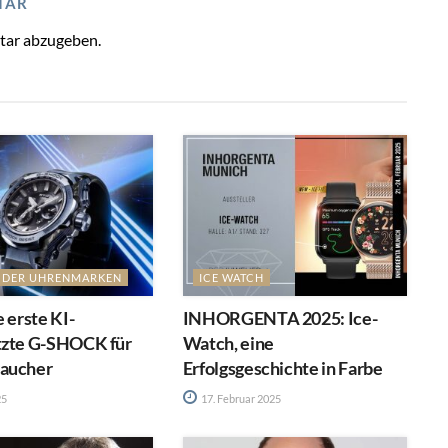
TAR
tar abzugeben.
T DER UHRENMARKEN
ICE WATCH
e erste KI-
INHORGENTA 2025: Ice-
tzte G-SHOCK für
Watch, eine
aucher
Erfolgsgeschichte in Farbe
25
17. Februar 2025