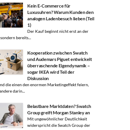
Kein E-Commerce für
Luxusuhren? Warum Kunden den
analogen Ladenbesuch lieben (Teil
1)
Der Kauf beginnt nicht erst an der
 sondern bereits...
Kooperation zwischen Swatch
und Audemars Piguet entwickelt
überraschende Eigendynamik –
sogar IKEA wird Teil der
Diskussion
d die einen den enormen Marketingeffekt feiern,
andere darin...
Belastbare Marktdaten? Swatch
Group greift Morgan Stanley an
Mit ungewöhnlicher Deutlichkeit
widerspricht die Swatch Group der