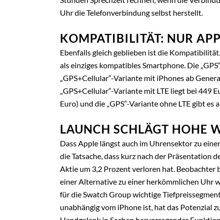
Uhr die Telefonverbindung selbst herstellt.
KOMPATIBILITÄT: NUR AP
Ebenfalls gleich geblieben ist die Kompatibilitä
als einziges kompatibles Smartphone. Die „GPS“-
„GPS+Cellular“-Variante mit iPhones ab Generatio
„GPS+Cellular“-Variante mit LTE liegt bei 449 E
Euro) und die „GPS“-Variante ohne LTE gibt es 
LAUNCH SCHLÄGT HOHE W
Dass Apple längst auch im Uhrensektor zu eine
die Tatsache, dass kurz nach der Präsentation
Aktie um 3,2 Prozent verloren hat. Beobachter 
einer Alternative zu einer herkömmlichen Uhr 
für die Swatch Group wichtige Tiefpreissegmen
unabhängig vom iPhone ist, hat das Potenzial 
Handgelenk in Sachen hervorragender Funktional