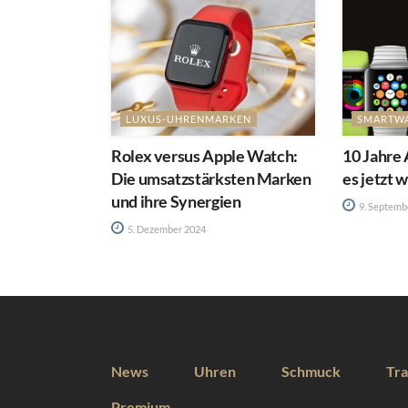
LUXUS-UHRENMARKEN
SMARTW
Rolex versus Apple Watch:
10 Jahre
Die umsatzstärksten Marken
es jetzt 
und ihre Synergien
9. Septemb
5. Dezember 2024
News
Uhren
Schmuck
Tra
Premium