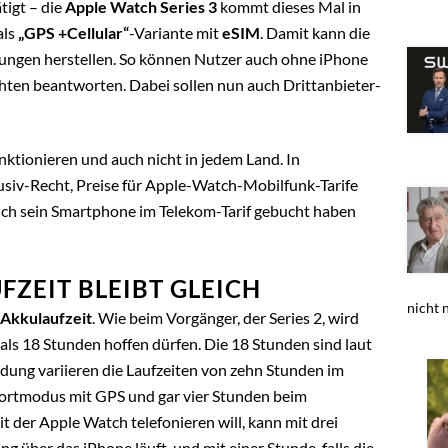
tigt – die
Apple Watch Series 3
kommt dieses Mal in
als
„GPS +Cellular“
-Variante mit
eSIM
. Damit kann die
gen herstellen. So können Nutzer auch ohne iPhone
ten beantworten. Dabei sollen nun auch Drittanbieter-
nktionieren und auch nicht in jedem Land. In
usiv-Recht, Preise für Apple-Watch-Mobilfunk-Tarife
auch sein Smartphone im Telekom-Tarif gebucht haben
FZEIT BLEIBT GLEICH
nicht n
Akkulaufzeit
. Wie beim Vorgänger, der Series 2, wird
als 18 Stunden hoffen dürfen. Die 18 Stunden sind laut
ung variieren die Laufzeiten von zehn Stunden im
ortmodus mit GPS und gar vier Stunden beim
der Apple Watch telefonieren will, kann mit drei
 über das iPhone läuft, und mit einer Stunde, falls die