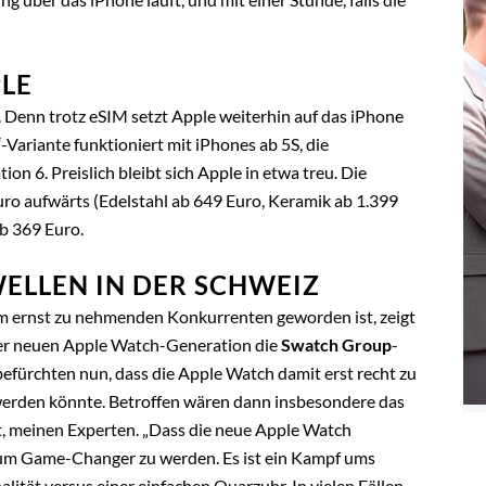
PLE
t. Denn trotz eSIM setzt Apple weiterhin auf das iPhone
Variante funktioniert mit iPhones ab 5S, die
n 6. Preislich bleibt sich Apple in etwa treu. Die
uro aufwärts (Edelstahl ab 649 Euro, Keramik ab 1.399
ab 369 Euro.
ELLEN IN DER SCHWEIZ
m ernst zu nehmenden Konkurrenten geworden ist, zeigt
 der neuen Apple Watch-Generation die
Swatch Group
-
befürchten nun, dass die Apple Watch damit erst recht zu
werden könnte. Betroffen wären dann insbesondere das
t, meinen Experten. „Dass die neue Apple Watch
zum Game-Changer zu werden. Es ist ein Kampf ums
ität versus einer einfachen Quarzuhr. In vielen Fällen