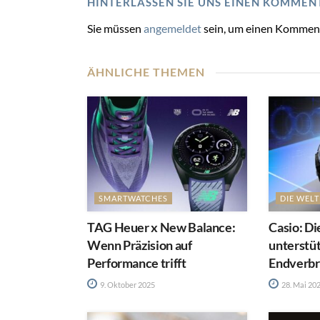
HINTERLASSEN SIE UNS EINEN KOMMEN
Sie müssen
angemeldet
sein, um einen Kommen
ÄHNLICHE THEMEN
SMARTWATCHES
DIE WEL
TAG Heuer x New Balance:
Casio: Di
Wenn Präzision auf
unterstü
Performance trifft
Endverbr
9. Oktober 2025
28. Mai 20