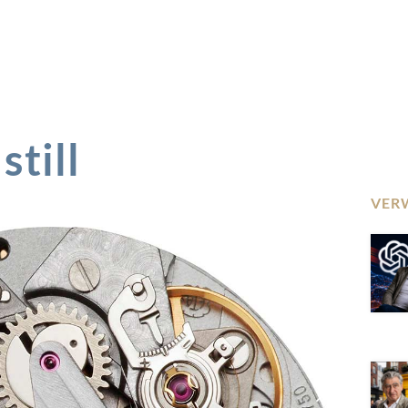
still
VER