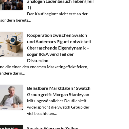
analogen Ladenbesuch lieben (Teil
1)
Der Kauf beginnt nicht erst an der
 sondern bereits...
Kooperation zwischen Swatch
und Audemars Piguet entwickelt
überraschende Eigendynamik –
sogar IKEA wird Teil der
Diskussion
d die einen den enormen Marketingeffekt feiern,
andere darin...
Belastbare Marktdaten? Swatch
Group greift Morgan Stanley an
Mit ungewöhnlicher Deutlichkeit
widerspricht die Swatch Group der
viel beachteten...
Swatch-Führung in Zeiten