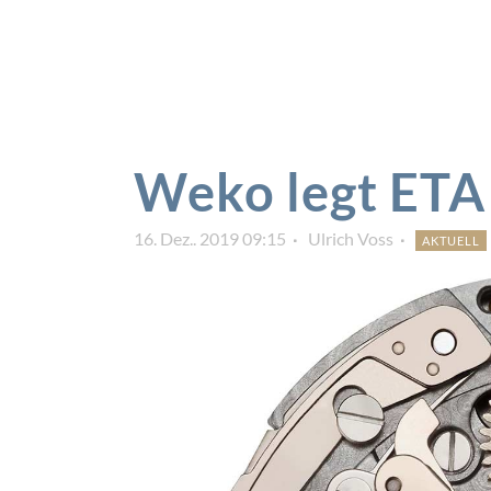
Weko legt ETA 
16. Dez.. 2019 09:15
Ulrich Voss
AKTUELL