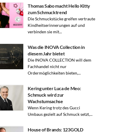
Thomas Sabo macht Hello Kitty
zum Schmucktrend
Die Schmuckstücke greifen vertraute
Kindheitserinnerungen auf und
verbinden sie mit...
Was die INOVA Collection in
diesem Jahr bietet
Die INOVA COLLECTION will dem
Fachhandel nicht nur
Ordermöglichkeiten bieten,...
Kering unter Luca de Meo:
Schmuck wird zur
Wachstumsachse
Wenn Kering trotz des Gucci
Umbaus gezielt auf Schmuck setzt,...
House of Brands: 123GOLD