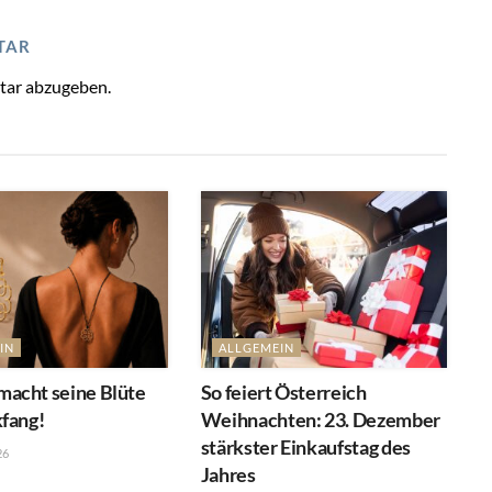
TAR
tar abzugeben.
IN
ALLGEMEIN
acht seine Blüte
So feiert Österreich
kfang!
Weihnachten: 23. Dezember
stärkster Einkaufstag des
26
Jahres