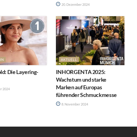
20. Dezember 2024
IN
AKTUELL
ld: Die Layering-
INHORGENTA 2025:
Wachstum und starke
Marken auf Europas
r 2024
führender Schmuckmesse
8. November 2024