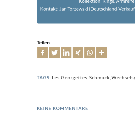
Kollektion: Ringe, Armreife
Kontakt: Jan Torzewski (
Deut
schland-Verkauf
Teilen
Les Georgettes
,
Schmuck
,
Wechsels
TAGS:
KEINE KOMMENTARE