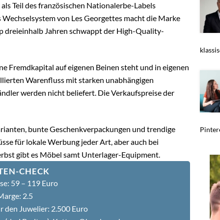
 als Teil des französischen Nationalerbe-Labels
as Wechselsystem von Les Georgettes macht die Marke
app dreieinhalb Jahren schwappt der High-Quality-
klassi
hne Fremdkapital auf eigenen Beinen steht und in eigenen
rollierten Warenfluss mit starken unabhängigen
ndler werden nicht beliefert. Die Verkaufspreise der
varianten, bunte Geschenkverpackungen und trendige
Pintere
se für lokale Werbung jeder Art, aber auch bei
rbst gibt es Möbel samt Unterlager-Equipment.
TEN-CHECK
se: 59 – 119 Euro
Marge: 2.5
r den Juwelier: 2.500 Euro