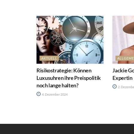
AKTUELL
ALLGEME
Risikostrategie: Können
Jackie Go
Luxusuhren ihre Preispolitik
Expertin
noch lange halten?
2. Dezembe
4. Dezember 2024