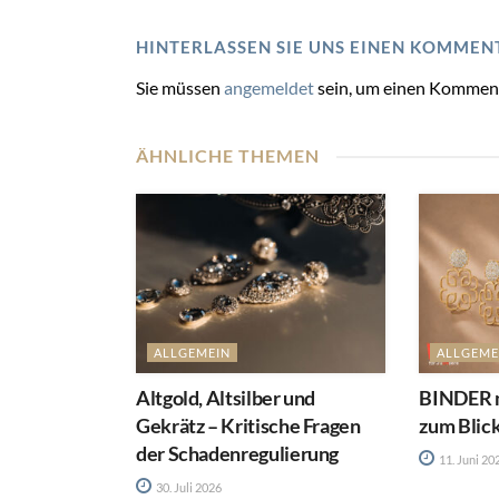
HINTERLASSEN SIE UNS EINEN KOMMEN
Sie müssen
angemeldet
sein, um einen Kommen
ÄHNLICHE THEMEN
ALLGEMEIN
ALLGEME
Altgold, Altsilber und
BINDER m
Gekrätz – Kritische Fragen
zum Blic
der Schadenregulierung
11. Juni 20
30. Juli 2026