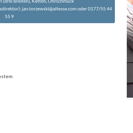
n (drei Breiten), Ketten, Ohrschmuck
sdirektor):
jan.torzewski@altesse.com
oder 0177/55 44
55 9
ystem