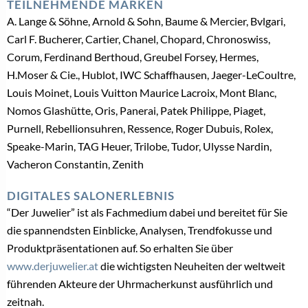
TEILNEHMENDE MARKEN
A. Lange & Söhne, Arnold & Sohn, Baume & Mercier, Bvlgari,
Carl F. Bucherer, Cartier, Chanel, Chopard, Chronoswiss,
Corum, Ferdinand Berthoud, Greubel Forsey, Hermes,
H.Moser & Cie., Hublot, IWC Schaffhausen, Jaeger-LeCoultre,
Louis Moinet, Louis Vuitton Maurice Lacroix, Mont Blanc,
Nomos Glashütte, Oris, Panerai, Patek Philippe, Piaget,
Purnell, Rebellionsuhren, Ressence, Roger Dubuis, Rolex,
Speake-Marin, TAG Heuer, Trilobe, Tudor, Ulysse Nardin,
Vacheron Constantin, Zenith
DIGITALES SALONERLEBNIS
“Der Juwelier” ist als Fachmedium dabei und bereitet für Sie
die spannendsten Einblicke, Analysen, Trendfokusse und
Produktpräsentationen auf. So erhalten Sie über
www.derjuwelier.at
die wichtigsten Neuheiten der weltweit
führenden Akteure der Uhrmacherkunst ausführlich und
zeitnah.