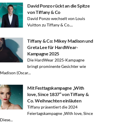
David Ponzo rückt an die Spitze
von Tiffany & Co
David Ponzo wechselt von Louis
Vuitton zu Tiffany & Co....
Tiffany & Co: Mikey Madison und
Greta Lee für HardWear-
Kampagne 2025
Die HardWear 2025-Kampagne
bringt prominente Gesichter wie
Madison (Oscar...
Mit Festtagskampagne „With
love, Since 1837” von Tiffany &
Co. Weihnachten einläuten
Tiffany präsentiert die 2024
Feiertagskampagne „With love, Since
Diese...