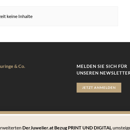
eit keine Inhalte
uringe & Co.
MELDEN SIE SICH FÜR
UNSEREN NEWSLETTER
JETZT ANMELDEN
 erweiterten
DerJuwelier.at Bezug PRINT UND DIGITAL
umsteige