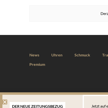
Derz
News
Uhren
Schmuck
Tra
Premium
DIESE WEBSEITE VERWENDET COOKIES
Jetzt auf
DER NEUE ZEITUNGSBEZUG