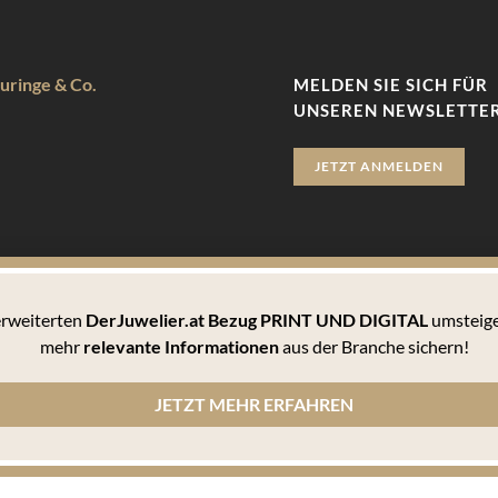
uringe & Co.
MELDEN SIE SICH FÜR
UNSEREN NEWSLETTER
JETZT ANMELDEN
 erweiterten
DerJuwelier.at Bezug PRINT UND DIGITAL
umsteige
zu bieten. Hierbei handelt es sich um kleine Textdateien, die auf 
mehr
relevante Informationen
aus der Branche sichern!
 können Sie sämtlichen Cookies zustimmen oder unter den Einstellu
JETZT MEHR ERFAHREN
n Cookies informiert werden und einzeln über deren Annahme entscheiden oder die Annahme von Cookie
, wie er die Cookie-Einstellungen verwaltet. Diese ist in dem Hilfemenü jedes Browsers beschrieben,
lärung
© 2010-2026 DERJUWELIER.at