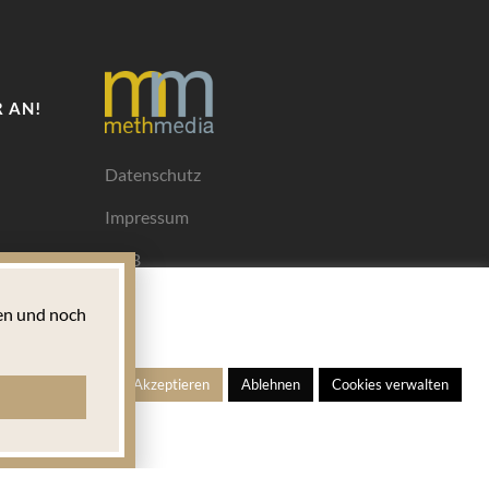
 AN!
Datenschutz
Impressum
AGB
Mediadaten
n und noch
Ihrem
ngen
Alle Akzeptieren
Ablehnen
Cookies verwalten
s für
 welches