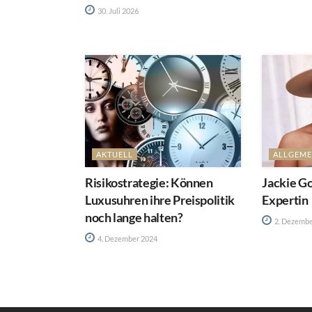
30. Juli 2026
AKTUELL
ALLGEME
Risikostrategie: Können
Jackie Go
Luxusuhren ihre Preispolitik
Expertin
noch lange halten?
2. Dezembe
4. Dezember 2024