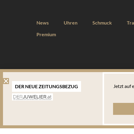
News
Uhren
Schmuck
Tra
Premium
DIESE WEBSEITE VERWENDET COOKIES
Jetzt auf
DER NEUE ZEITUNGSBEZUG
Wir verwenden Cookies um Ihnen eine optimale Benutzererfahrung 
Endgerät abgelegt werden. Um die Website weiterhin zu nutzen,
verwalten welche davon Sie akzeptieren.
Bitte beachten Sie, dass Sie Ihren Browser so einstellen können, dass Sie über das Setzen vo
bestimmte Fälle oder generell ausschließen können. Jeder Browser unterscheidet sich in der Art
Ihnen erläutert, wie Sie Ihre Cookie-Einstellungen ändern können. Mehr in der
Datenschutzerk