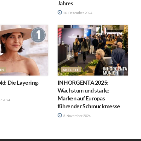
Jahres
20. Dezember 2024
IN
AKTUELL
ld: Die Layering-
INHORGENTA 2025:
Wachstum und starke
Marken auf Europas
r 2024
führender Schmuckmesse
8. November 2024