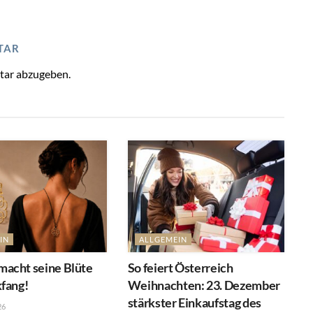
TAR
tar abzugeben.
IN
ALLGEMEIN
acht seine Blüte
So feiert Österreich
kfang!
Weihnachten: 23. Dezember
stärkster Einkaufstag des
26