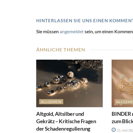
HINTERLASSEN SIE UNS EINEN KOMMEN
Sie müssen
angemeldet
sein, um einen Kommen
ÄHNLICHE THEMEN
ALLGEMEIN
ALLGEME
Altgold, Altsilber und
BINDER m
Gekrätz – Kritische Fragen
zum Blic
der Schadenregulierung
11. Juni 20