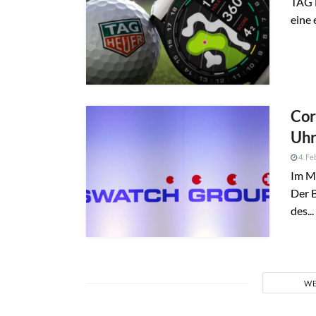
TAG 
eine 
Cor
Uhr
4. Fe
Im Mä
Der 
des...
WE