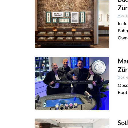
Zür
24. A
In de
Bahnh
Owned
Mau
Zür
26. 
Obsc
Bouti
Sot