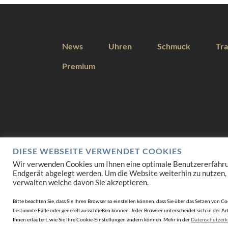
News
Uhren
Schmuck
Tra
Premium
DIESE WEBSEITE VERWENDET COOKIES
Wir verwenden Cookies um Ihnen eine optimale Benutzererfahrung 
Endgerät abgelegt werden. Um die Website weiterhin zu nutzen,
verwalten welche davon Sie akzeptieren.
Bitte beachten Sie, dass Sie Ihren Browser so einstellen können, dass Sie über das Setzen vo
bestimmte Fälle oder generell ausschließen können. Jeder Browser unterscheidet sich in der Art
Ihnen erläutert, wie Sie Ihre Cookie-Einstellungen ändern können. Mehr in der
Datenschutzerk