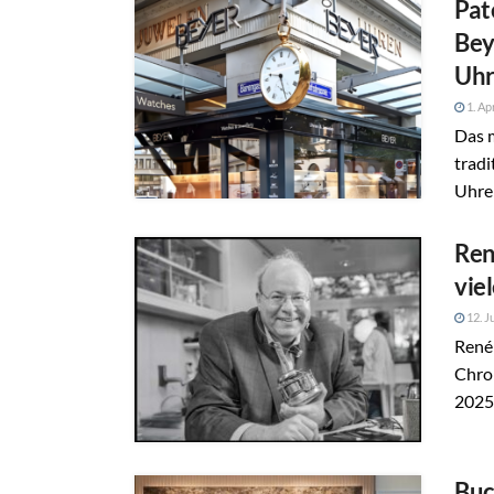
Pat
Bey
Uhr
1. Ap
Das m
trad
Uhren
Ren
vie
12. J
René 
Chron
2025 
Buc