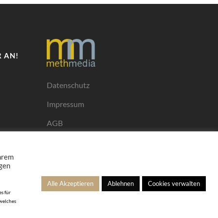
 AN!
Datenschutz
Impressum
AGB
Mediadaten
Ihrem
ngen
Alle Akzeptieren
Ablehnen
Cookies verwalten
s für
 welches