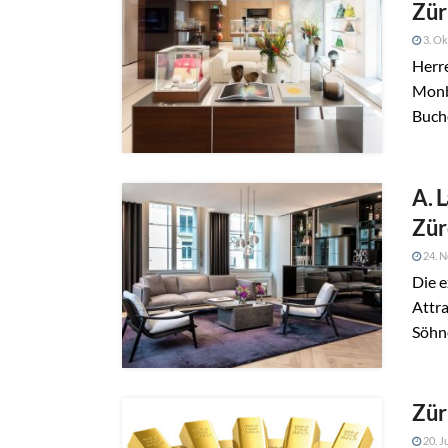
Zür
3. Ok
Herr
Monb
Buche
A. 
Zür
24. 
Die e
Attra
Söhn
Zür
20. J