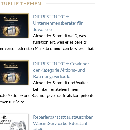
KTUELLE THEMEN
DIE BESTEN 2026:
Unternehmensberater für
Juweliere
Alexander Schmidt weiß, was
funktioniert, weil er es bereits
er verschiedensten Marktbedingungen bewiesen hat.
DIE BESTEN 2026: Gewinner
der Kategorie Aktions- und
Räumungsverkäufe
Alexander Schmidt und Walter
Lehmkühler stehen Ihnen in
cto Aktions- und Räumungsverkäufe als kompetente
tner zur Seite.
Reparierbar statt austauschbar:
Warum Service bei Edelstahl
zählt