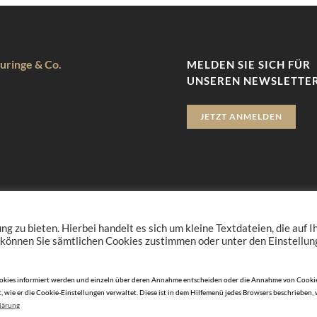
uringe & Co.
MELDEN SIE SICH FÜR
UNSEREN NEWSLETTER
JETZT ANMELDEN
zu bieten. Hierbei handelt es sich um kleine Textdateien, die auf 
 können Sie sämtlichen Cookies zustimmen oder unter den Einstellu
n Cookies informiert werden und einzeln über deren Annahme entscheiden oder die Annahme von Cookie
, wie er die Cookie-Einstellungen verwaltet. Diese ist in dem Hilfemenü jedes Browsers beschrieben,
lärung
© 2010-2026 DERJUWELIER.at