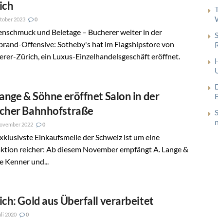
ich
tober 2023
0
enschmuck und Beletage – Bucherer weiter in der
rand-Offensive: Sotheby's hat im Flagshipstore von
rer-Zürich, ein Luxus-Einzelhandelsgeschäft eröffnet.
Lange & Söhne eröffnet Salon in der
cher Bahnhofstraße
November 2022
0
xklusivste Einkaufsmeile der Schweiz ist um eine
ktion reicher: Ab diesem November empfängt A. Lange &
e Kenner und...
ich: Gold aus Überfall verarbeitet
uli 2020
0