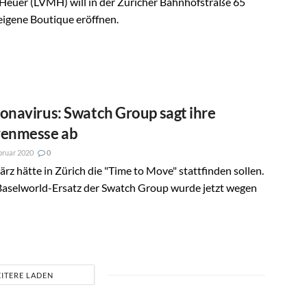
Heuer (LVMH) will in der Züricher Bahnhofstraße 65
eigene Boutique eröffnen.
onavirus: Swatch Group sagt ihre
enmesse ab
bruar 2020
0
rz hätte in Zürich die "Time to Move" stattfinden sollen.
Baselworld-Ersatz der Swatch Group wurde jetzt wegen
ITERE LADEN