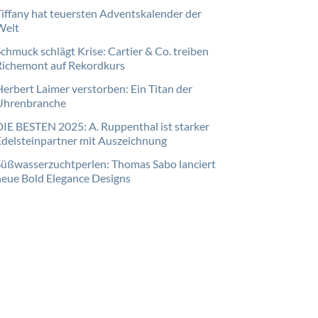
Tiffany hat teuersten Adventskalender der
Welt
Schmuck schlägt Krise: Cartier & Co. treiben
Richemont auf Rekordkurs
Herbert Laimer verstorben: Ein Titan der
Uhrenbranche
DIE BESTEN 2025: A. Ruppenthal ist starker
Edelsteinpartner mit Auszeichnung
Süßwasserzuchtperlen: Thomas Sabo lanciert
neue Bold Elegance Designs