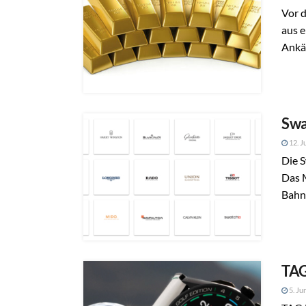
Vor d
aus e
Ankäu
Swa
12. J
Die S
Das 
Bahnh
TAG
5. Ju