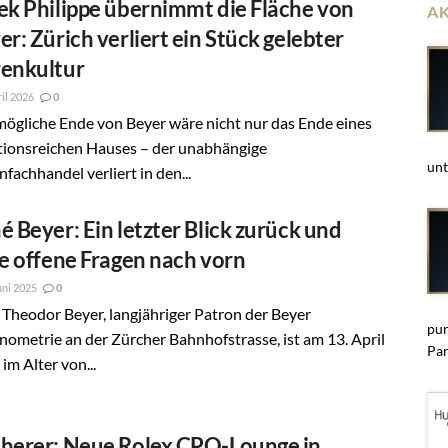
ek Philippe übernimmt die Fläche von
A
er: Zürich verliert ein Stück gelebter
enkultur
ril 2026
0
ögliche Ende von Beyer wäre nicht nur das Ende eines
itionsreichen Hauses – der unabhängige
unt
fachhandel verliert in den...
é Beyer: Ein letzter Blick zurück und
le offene Fragen nach vorn
uni 2025
0
Theodor Beyer, langjähriger Patron der Beyer
pun
ometrie an der Zürcher Bahnhofstrasse, ist am 13. April
Par
im Alter von...
herer: Neue Rolex CPO-Lounge in