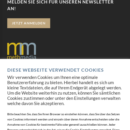
MELDEN SIE SICH FÜR UNSEREN NEWSLETTER
AN!
JETZT ANMELDEN
DIESE WEBSEITE VERWENDET COOKIES
Datenschutz
Wir verwenden Cookies um Ihnen eine optimale
Benutzererfahrung zu bieten. Hierbei handelt es sich um
Impressum
kleine Textdateien, die auf Ihrem Endgerät abgelegt werden.
Um die Website weiterhin zu nutzen, können Sie sämtlichen
AGB
Cookies zustimmen oder unter den Einstellungen verwalten
welche davon Sie akzeptieren.
Mediadaten
Bitte beachten Sie, dass Sie Ihren Browser so einstellen können, dass Sie über das Setzen
von Cookies informiert werden und einzeln über deren Annahme entscheiden oder die
Annahme von Cookies für bestimmte Fälle oder generell ausschließen können. Jeder
Browser unterscheidet sich in der Art, wie er die Cookie-Einstellungen verwaltet. Diese