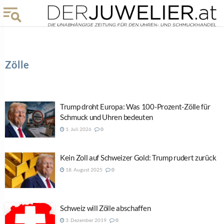
Zölle
Trump droht Europa: Was 100-Prozent-Zölle für
Schmuck und Uhren bedeuten
1. Juli 2026
0
Kein Zoll auf Schweizer Gold: Trump rudert zurück
18. August 2025
0
Schweiz will Zölle abschaffen
3. Dezember 2019
0