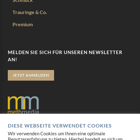
Trauringe & Co.
Premium
MELDEN SIE SICH FÜR UNSEREN NEWSLETTER
AN!
JETZT ANMELDEN
DIESE WEBSEITE VERWENDET COOKIES
Datenschutz
Wir verwenden Cookies um Ihnen eine optimale
Benutzererfahrung zu bieten. Hierbei handelt es sich um
Impressum