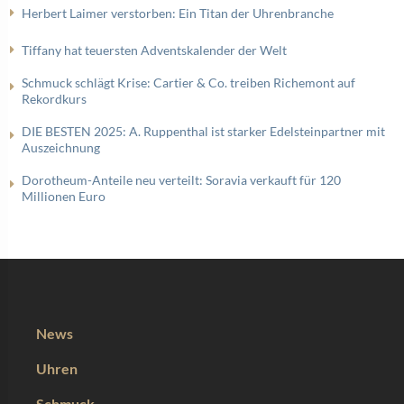
Herbert Laimer verstorben: Ein Titan der Uhrenbranche
Tiffany hat teuersten Adventskalender der Welt
Schmuck schlägt Krise: Cartier & Co. treiben Richemont auf
Rekordkurs
DIE BESTEN 2025: A. Ruppenthal ist starker Edelsteinpartner mit
Auszeichnung
Dorotheum-Anteile neu verteilt: Soravia verkauft für 120
Millionen Euro
News
Uhren
Schmuck