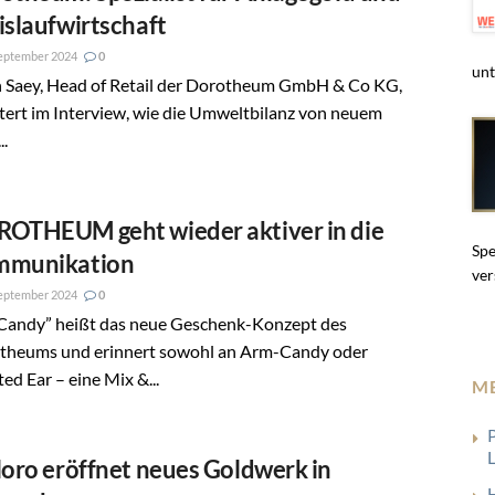
islaufwirtschaft
eptember 2024
0
unt
n Saey, Head of Retail der Dorotheum GmbH & Co KG,
tert im Interview, wie die Umweltbilanz von neuem
..
OTHEUM geht wieder aktiver in die
Spe
mmunikation
ver
eptember 2024
0
 Candy” heißt das neue Geschenk-Konzept des
theums und erinnert sowohl an Arm-Candy oder
ed Ear – eine Mix &...
M
loro eröffnet neues Goldwerk in