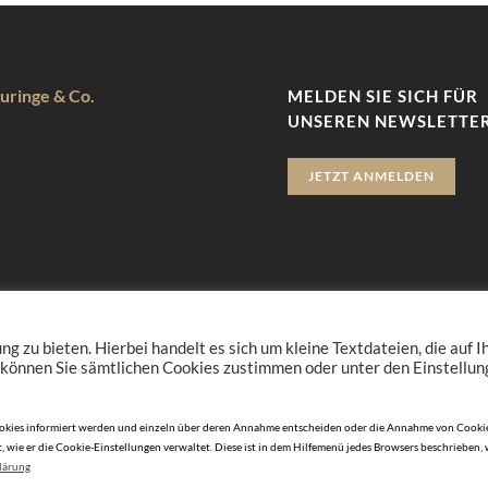
uringe & Co.
MELDEN SIE SICH FÜR
UNSEREN NEWSLETTER
JETZT ANMELDEN
zu bieten. Hierbei handelt es sich um kleine Textdateien, die auf 
 können Sie sämtlichen Cookies zustimmen oder unter den Einstellu
n Cookies informiert werden und einzeln über deren Annahme entscheiden oder die Annahme von Cookie
, wie er die Cookie-Einstellungen verwaltet. Diese ist in dem Hilfemenü jedes Browsers beschrieben,
lärung
© 2010-2026 DERJUWELIER.at