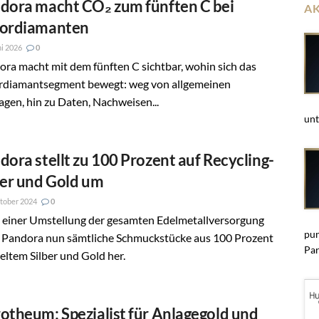
dora macht CO₂ zum fünften C bei
A
ordiamanten
ni 2026
0
ra macht mit dem fünften C sichtbar, wohin sich das
rdiamantsegment bewegt: weg von allgemeinen
gen, hin zu Daten, Nachweisen...
unt
dora stellt zu 100 Prozent auf Recycling-
ber und Gold um
tober 2024
0
 einer Umstellung der gesamten Edelmetallversorgung
pun
lt Pandora nun sämtliche Schmuckstücke aus 100 Prozent
Par
eltem Silber und Gold her.
otheum: Spezialist für Anlagegold und