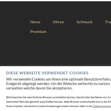
News
Uhren
Schmuck
Tra
Premium
DIESE WEBSEITE VERWENDET COOKIES
Wir verwenden Cookies um Ihnen eine optimale Benutzererfahrung 
Endgerät abgelegt werden. Um die Website weiterhin zu nutzen,
verwalten welche davon Sie akzeptieren.
Bitte beachten Sie, dass Sie Ihren Browser so einstellen können, dass Sie über das Setzen vo
bestimmte Fälle oder generell ausschließen können. Jeder Browser unterscheidet sich in der Art
Ihnen erläutert, wie Sie Ihre Cookie-Einstellungen ändern können. Mehr in der
Datenschutzerk