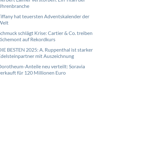
Uhrenbranche
Tiffany hat teuersten Adventskalender der
Welt
Schmuck schlägt Krise: Cartier & Co. treiben
Richemont auf Rekordkurs
DIE BESTEN 2025: A. Ruppenthal ist starker
Edelsteinpartner mit Auszeichnung
Dorotheum-Anteile neu verteilt: Soravia
verkauft für 120 Millionen Euro