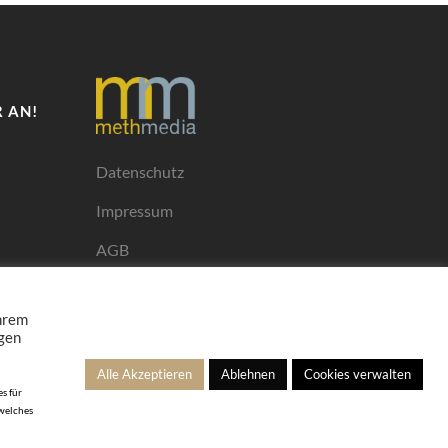
 AN!
Datenschutz
Impressum
AGB
Mediadaten
Ihrem
ngen
Alle Akzeptieren
Ablehnen
Cookies verwalten
s für
 welches