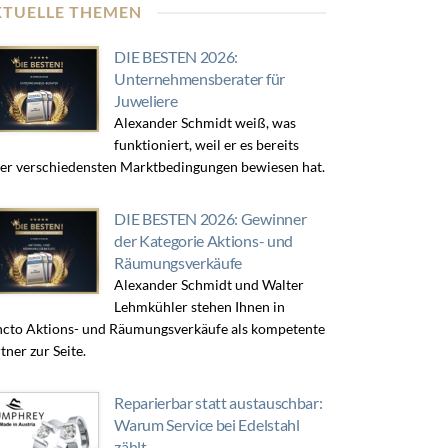
KTUELLE THEMEN
DIE BESTEN 2026:
Unternehmensberater für
Juweliere
Alexander Schmidt weiß, was
funktioniert, weil er es bereits
er verschiedensten Marktbedingungen bewiesen hat.
DIE BESTEN 2026: Gewinner
der Kategorie Aktions- und
Räumungsverkäufe
Alexander Schmidt und Walter
Lehmkühler stehen Ihnen in
cto Aktions- und Räumungsverkäufe als kompetente
tner zur Seite.
Reparierbar statt austauschbar:
Warum Service bei Edelstahl
zählt