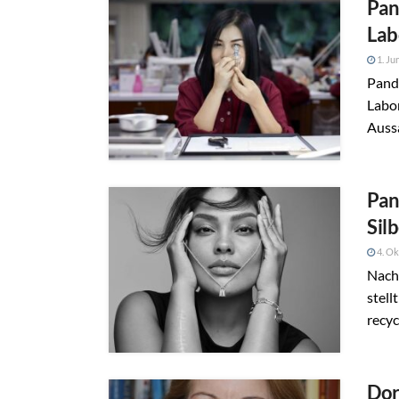
Pan
Lab
1. Ju
Pando
Labo
Aussa
Pan
Sil
4. Ok
Nach
stel
recyc
Dor