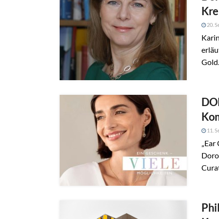
Kre
20. S
Kari
erläu
Gold.
DOR
Ko
11. S
„Ear
Doro
Curat
Phi