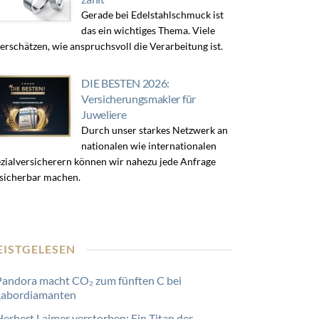
Gerade bei Edelstahlschmuck ist
das ein wichtiges Thema. Viele
erschätzen, wie anspruchsvoll die Verarbeitung ist.
DIE BESTEN 2026:
Versicherungsmakler für
Juweliere
Durch unser starkes Netzwerk an
nationalen wie internationalen
zialversicherern können wir nahezu jede Anfrage
sicherbar machen.
EISTGELESEN
Pandora macht CO₂ zum fünften C bei
Labordiamanten
Herbert Laimer verstorben: Ein Titan der