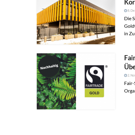
Kor
8. D
Die S
Gold
in Zu
Fai
Übe
2. N
Fair-
Organ