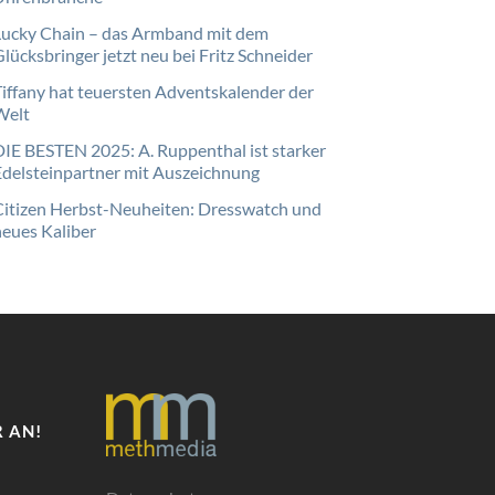
Lucky Chain – das Armband mit dem
lücksbringer jetzt neu bei Fritz Schneider
Tiffany hat teuersten Adventskalender der
Welt
DIE BESTEN 2025: A. Ruppenthal ist starker
Edelsteinpartner mit Auszeichnung
Citizen Herbst-Neuheiten: Dresswatch und
neues Kaliber
 AN!