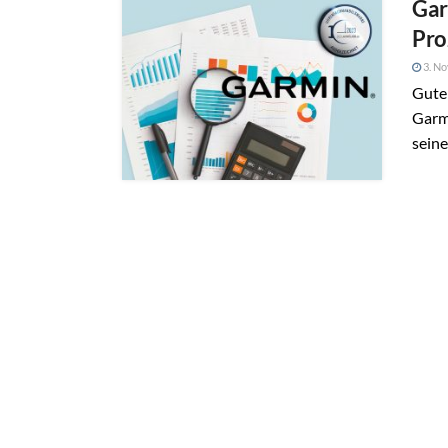
Gar
Pro
3. N
Gute
Garmi
seine