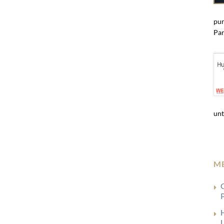
pun
Par
unt
M