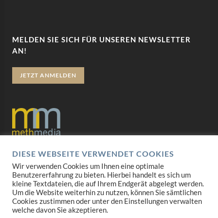
MELDEN SIE SICH FÜR UNSEREN NEWSLETTER
AN!
JETZT ANMELDEN
DIESE WEBSEITE VERWENDET COOKIES
Datenschutz
Wir verwenden Cookies um Ihnen eine optimale
Benutzererfahrung zu bieten. Hierbei handelt es sich um
Impressum
kleine Textdateien, die auf Ihrem Endgerät abgelegt werden.
Um die Website weiterhin zu nutzen, können Sie sämtlichen
AGB
Cookies zustimmen oder unter den Einstellungen verwalten
welche davon Sie akzeptieren.
Mediadaten