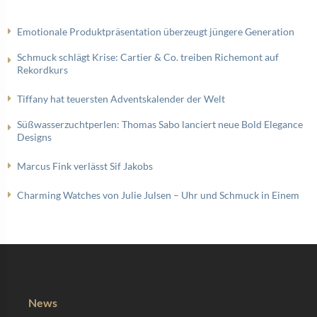
Emotionale Produktpräsentation überzeugt jüngere Generation
Schmuck schlägt Krise: Cartier & Co. treiben Richemont auf
Rekordkurs
Tiffany hat teuersten Adventskalender der Welt
Süßwasserzuchtperlen: Thomas Sabo lanciert neue Bold Elegance
Designs
Marcus Fink verlässt Sif Jakobs
Charming Watches von Julie Julsen – Uhr und Schmuck in Einem
News