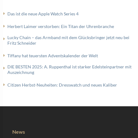
Das ist die neue Apple Watch Series 4
Herbert Laimer verstorben: Ein Titan der Uhrenbranche
Lucky Chain – das Armband mit dem Glücksbringer jetzt neu bei
Fritz Schneider
Tiffany hat teuersten Adventskalender der Welt
DIE BESTEN 2025: A. Ruppenthal ist starker Edelsteinpartner mit
Auszeichnung
Citizen Herbst-Neuheiten: Dresswatch und neues Kaliber
News