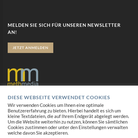
MELDEN SIE SICH FÜR UNSEREN NEWSLETTER
AN!
JETZT ANMELDEN
DIESE WEBSEITE VERWENDET COOKIES
Datenschutz
Wir verwenden Cookies um Ihnen eine optimale
Benutzererfahrung zu bieten. Hierbei handelt es sich um
Impressum
kleine Textdateien, die auf Ihrem Endgerät abgelegt werden.
Um die Website weiterhin zu nutzen, können Sie sämtlichen
AGB
Cookies zustimmen oder unter den Einstellungen verwalten
welche davon Sie akzeptieren.
Mediadaten