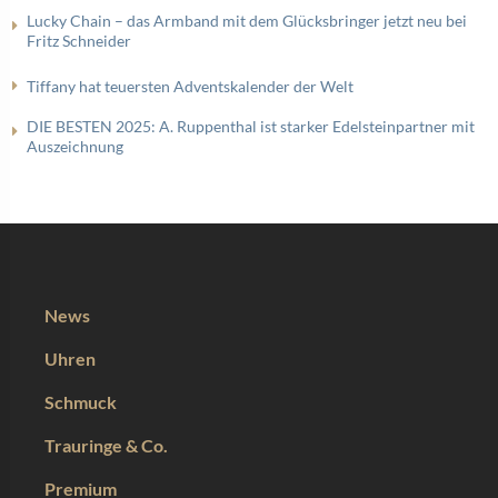
Lucky Chain – das Armband mit dem Glücksbringer jetzt neu bei
Fritz Schneider
Tiffany hat teuersten Adventskalender der Welt
DIE BESTEN 2025: A. Ruppenthal ist starker Edelsteinpartner mit
Auszeichnung
News
Uhren
Schmuck
Trauringe & Co.
Premium