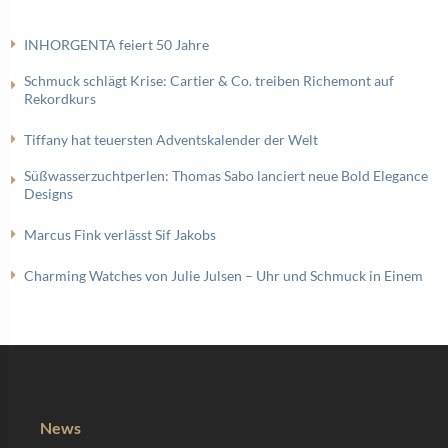
INHORGENTA feiert 50 Jahre
Schmuck schlägt Krise: Cartier & Co. treiben Richemont auf
Rekordkurs
Tiffany hat teuersten Adventskalender der Welt
Süßwasserzuchtperlen: Thomas Sabo lanciert neue Bold Elegance
Designs
Marcus Fink verlässt Sif Jakobs
Charming Watches von Julie Julsen – Uhr und Schmuck in Einem
News