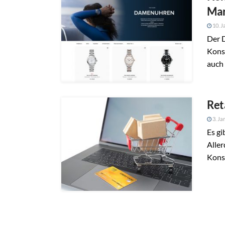
Mar
10. J
Der 
Konsu
auch 
Ret
3. Ja
Es gi
Alle
Kons