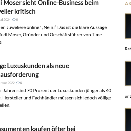
i Moser sieht Online-Business beim
A
elier kritisch
ai 2024
0
n Juweliere online? „Nein!” Das ist die klare Aussage
Rudi Moser, Gründer und Geschäftsführer von Time
.
Rat
ge Luxuskunden als neue
ausforderung
anuar 2022
0
er Jahren sind 70 Prozent der Luxuskunden jünger als 40
unt
. Hersteller und Fachhändler müssen sich jedoch völlige
llen.
sumenten kaufen öfter bei