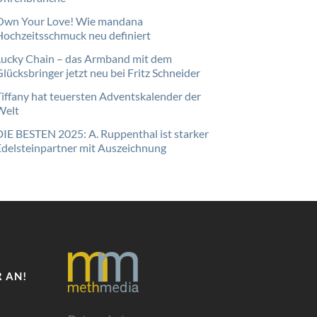
Own Your Love! Wie mandana
Hochzeitsschmuck neu definiert
Lucky Chain – das Armband mit dem
lücksbringer jetzt neu bei Fritz Schneider
Tiffany hat teuersten Adventskalender der
Welt
DIE BESTEN 2025: A. Ruppenthal ist starker
Edelsteinpartner mit Auszeichnung
 AN!