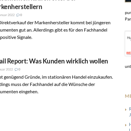
kenherstellern
pun
anuar 2022
0
Par
Direktverkauf der Markenhersteller kommt bei jüngeren
menten gut an. Allerdings gibt es für den Fachhandel
positive Signale.
ail Report: Was Kunden wirklich wollen
unt
nuar 2022
0
bt genügend Gründe, im stationären Handel einzukaufen.
rdings muss der Fachhandel auf die Wünsche der
umenten eingehen.
M
J