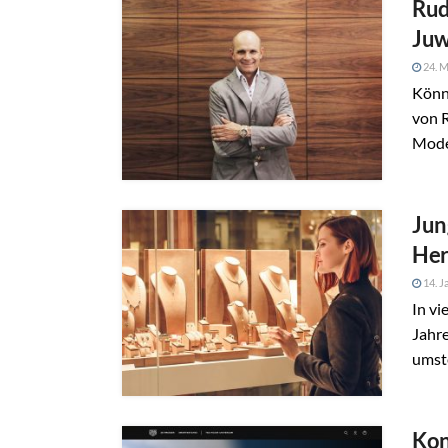
Rud
Juw
24. M
Könne
von 
Mode
Jun
Her
14. J
In vi
Jahre
umste
Kon