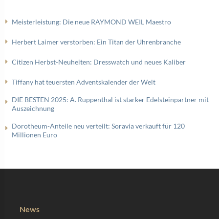
Meisterleistung: Die neue RAYMOND WEIL Maestro
Herbert Laimer verstorben: Ein Titan der Uhrenbranche
Citizen Herbst-Neuheiten: Dresswatch und neues Kaliber
Tiffany hat teuersten Adventskalender der Welt
DIE BESTEN 2025: A. Ruppenthal ist starker Edelsteinpartner mit
Auszeichnung
Dorotheum-Anteile neu verteilt: Soravia verkauft für 120
Millionen Euro
News