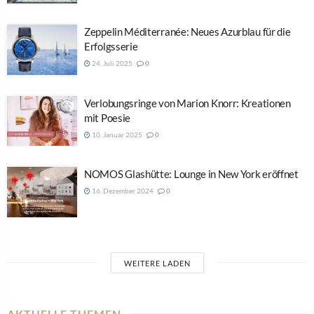
Zeppelin Méditerranée: Neues Azurblau für die
Erfolgsserie
24. Juli 2025
0
Verlobungsringe von Marion Knorr: Kreationen
mit Poesie
10. Januar 2025
0
NOMOS Glashütte: Lounge in New York eröffnet
16. Dezember 2024
0
WEITERE LADEN
AKTUELLE THEMEN