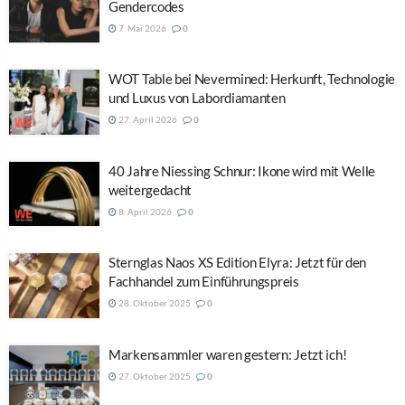
Gendercodes
7. Mai 2026
0
WOT Table bei Nevermined: Herkunft, Technologie
und Luxus von Labordiamanten
27. April 2026
0
40 Jahre Niessing Schnur: Ikone wird mit Welle
weitergedacht
8. April 2026
0
Sternglas Naos XS Edition Elyra: Jetzt für den
Fachhandel zum Einführungspreis
28. Oktober 2025
0
Markensammler waren gestern: Jetzt ich!
27. Oktober 2025
0