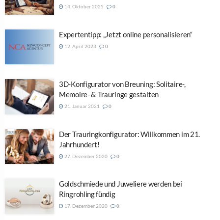
14. Oktober 2025
0
Expertentipp: „Jetzt online personalisieren“
12. April 2023
0
3D-Konfigurator von Breuning: Solitaire-,
Memoire- & Trauringe gestalten
21. Januar 2021
0
Der Trauringkonfigurator: Willkommen im 21.
Jahrhundert!
27. Dezember 2020
0
Goldschmiede und Juweliere werden bei
Ringrohling fündig
17. Dezember 2020
0