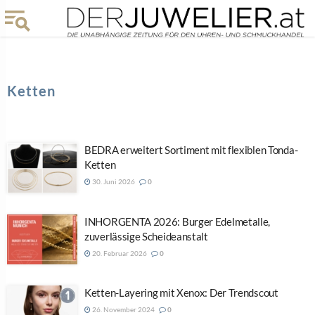
Ketten
BEDRA erweitert Sortiment mit flexiblen Tonda-
Ketten
30. Juni 2026
0
INHORGENTA 2026: Burger Edelmetalle,
zuverlässige Scheideanstalt
20. Februar 2026
0
Ketten-Layering mit Xenox: Der Trendscout
26. November 2024
0