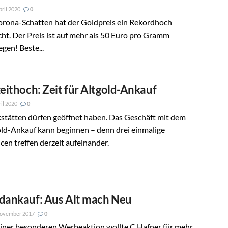
pril 2020
0
orona-Schatten hat der Goldpreis ein Rekordhoch
cht. Der Preis ist auf mehr als 50 Euro pro Gramm
egen! Beste...
zeithoch: Zeit für Altgold-Ankauf
ril 2020
0
stätten dürfen geöffnet haben. Das Geschäft mit dem
ld-Ankauf kann beginnen – denn drei einmalige
en treffen derzeit aufeinander.
dankauf: Aus Alt mach Neu
November 2017
0
einer besonderen Werbeaktion wollte C.Hafner für mehr