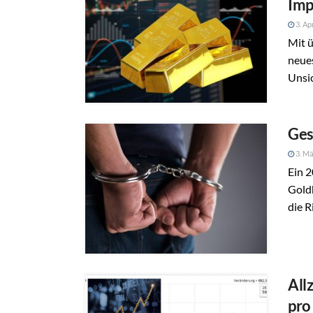
Imp
3. Ap
Mit ü
neue
Unsi
Ges
3. Mä
Ein 2
Gold
die R
All
pro