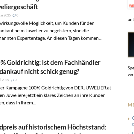
eliergeschäft
ai 2025
0
unt
wirkungsvolle Möglichkeit, um Kunden für den
nkauf beim Juwelier zu begeistern, sind die
nannten Expertentage. An diesen Tagen kommen...
% Goldrichtig: Ist dem Fachhändler
Spe
dankauf nicht schick genug?
ver
i 2025
0
der Kampagne 100% Goldrichtig von DERJUWELIER.at
n Juweliere jetzt ein klares Zeichen an ihre Kunden
n, dass in ihrem...
M
G
dpreis auf historischem Höchststand: