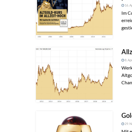
16. A
Im C
errei
gesti
All
8. Ap
Werk
Altgo
Chanc
Gol
29. 
Mit 