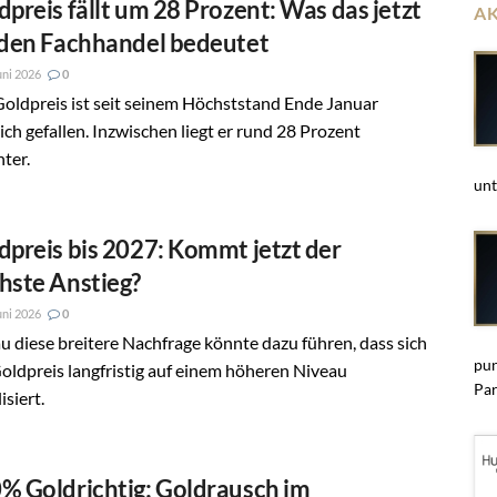
dpreis fällt um 28 Prozent: Was das jetzt
A
 den Fachhandel bedeutet
uni 2026
0
oldpreis ist seit seinem Höchststand Ende Januar
ich gefallen. Inzwischen liegt er rund 28 Prozent
ter.
unt
dpreis bis 2027: Kommt jetzt der
hste Anstieg?
uni 2026
0
 diese breitere Nachfrage könnte dazu führen, dass sich
pun
oldpreis langfristig auf einem höheren Niveau
Par
isiert.
% Goldrichtig: Goldrausch im