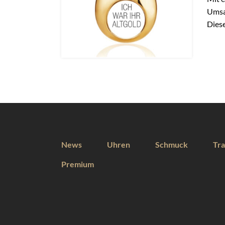
Umsat
Dies
News
Uhren
Schmuck
Tra
Premium