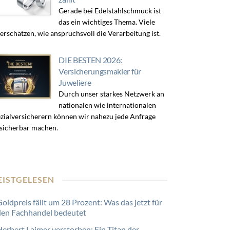
Gerade bei Edelstahlschmuck ist
das ein wichtiges Thema. Viele
erschätzen, wie anspruchsvoll die Verarbeitung ist.
DIE BESTEN 2026:
Versicherungsmakler für
Juweliere
Durch unser starkes Netzwerk an
nationalen wie internationalen
zialversicherern können wir nahezu jede Anfrage
sicherbar machen.
EISTGELESEN
oldpreis fällt um 28 Prozent: Was das jetzt für
den Fachhandel bedeutet
Herbert Laimer verstorben: Ein Titan der