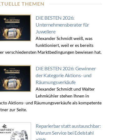
KTUELLE THEMEN
DIE BESTEN 2026:
Unternehmensberater für
Juweliere
Alexander Schmidt weiß, was
funktioniert, weil er es bereits
er verschiedensten Marktbedingungen bewiesen hat.
DIE BESTEN 2026: Gewinner
der Kategorie Aktions- und
Räumungsverkäufe
Alexander Schmidt und Walter
Lehmkühler stehen Ihnen in
cto Aktions- und Räumungsverkäufe als kompetente
tner zur Seite.
Reparierbar statt austauschbar:
Warum Service bei Edelstahl
zählt