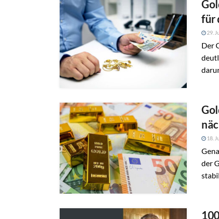
Gol
für
29. J
Der G
deutl
darun
Gol
näc
18. J
Genau
der G
stabil
100