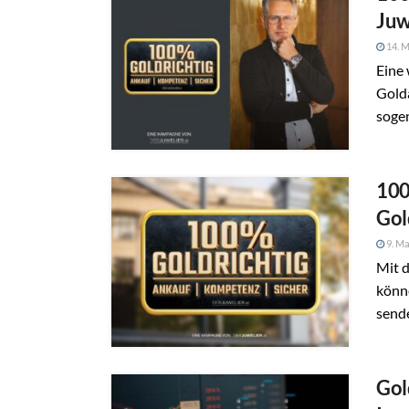
Juw
14. M
Eine 
Golda
soge
100
Gol
9. Ma
Mit 
könne
sende
Gol