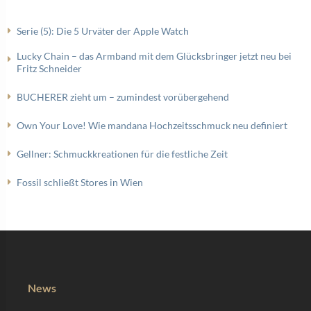
Serie (5): Die 5 Urväter der Apple Watch
Lucky Chain – das Armband mit dem Glücksbringer jetzt neu bei
Fritz Schneider
BUCHERER zieht um – zumindest vorübergehend
Own Your Love! Wie mandana Hochzeitsschmuck neu definiert
Gellner: Schmuckkreationen für die festliche Zeit
Fossil schließt Stores in Wien
News