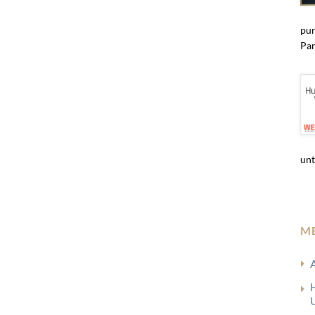
pun
Par
unt
M