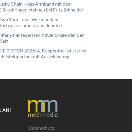
Lucky Chain – das Armband mit dem
lücksbringer jetzt neu bei Fritz Schneider
Own Your Love! Wie mandana
Hochzeitsschmuck neu definiert
Tiffany hat teuersten Adventskalender der
Welt
DIE BESTEN 2025: A. Ruppenthal ist starker
Edelsteinpartner mit Auszeichnung
 AN!
Datenschutz