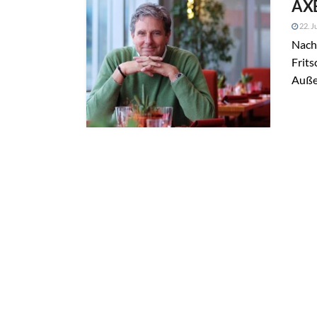
AXE
22. J
Nach 
Frits
Auße