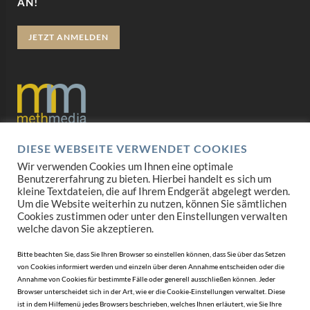
AN!
JETZT ANMELDEN
DIESE WEBSEITE VERWENDET COOKIES
Datenschutz
Wir verwenden Cookies um Ihnen eine optimale
Benutzererfahrung zu bieten. Hierbei handelt es sich um
Impressum
kleine Textdateien, die auf Ihrem Endgerät abgelegt werden.
Um die Website weiterhin zu nutzen, können Sie sämtlichen
AGB
Cookies zustimmen oder unter den Einstellungen verwalten
welche davon Sie akzeptieren.
Mediadaten
Bitte beachten Sie, dass Sie Ihren Browser so einstellen können, dass Sie über das Setzen
von Cookies informiert werden und einzeln über deren Annahme entscheiden oder die
Annahme von Cookies für bestimmte Fälle oder generell ausschließen können. Jeder
Browser unterscheidet sich in der Art, wie er die Cookie-Einstellungen verwaltet. Diese
ist in dem Hilfemenü jedes Browsers beschrieben, welches Ihnen erläutert, wie Sie Ihre