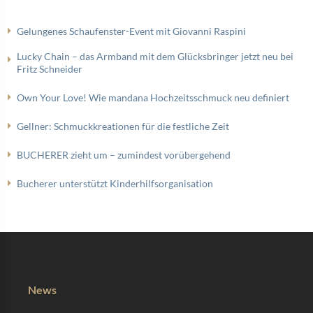
Gelungenes Schaufenster-Event mit Giovanni Raspini
Lucky Chain – das Armband mit dem Glücksbringer jetzt neu bei
Fritz Schneider
Own Your Love! Wie mandana Hochzeitsschmuck neu definiert
Gellner: Schmuckkreationen für die festliche Zeit
BUCHERER zieht um – zumindest vorübergehend
Bucherer unterstützt Kinderhilfsorganisation
News