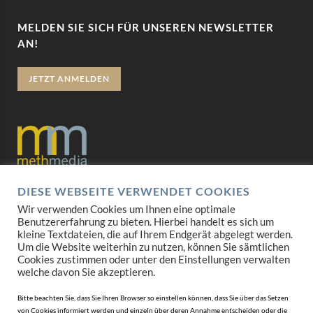
MELDEN SIE SICH FÜR UNSEREN NEWSLETTER
AN!
JETZT ANMELDEN
DIESE WEBSEITE VERWENDET COOKIES
Datenschutz
Wir verwenden Cookies um Ihnen eine optimale
Benutzererfahrung zu bieten. Hierbei handelt es sich um
Impressum
kleine Textdateien, die auf Ihrem Endgerät abgelegt werden.
Um die Website weiterhin zu nutzen, können Sie sämtlichen
AGB
Cookies zustimmen oder unter den Einstellungen verwalten
welche davon Sie akzeptieren.
Mediadaten
Bitte beachten Sie, dass Sie Ihren Browser so einstellen können, dass Sie über das Setzen
von Cookies informiert werden und einzeln über deren Annahme entscheiden oder die