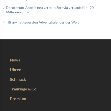
Dorotheum-Anteile neu verteilt: Soravia verkauft für 120
Millionen Euro
Tiffany hat teuersten Adventskalender der Welt
News
Uhren
Schmuck
Trauringe & Co.
Premium