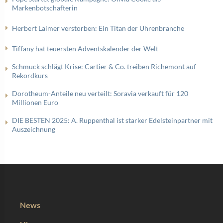
Markenbotschafterin
Herbert Laimer verstorben: Ein Titan der Uhrenbranche
Tiffany hat teuersten Adventskalender der Welt
Schmuck schlägt Krise: Cartier & Co. treiben Richemont auf
Rekordkurs
Dorotheum-Anteile neu verteilt: Soravia verkauft für 120
Millionen Euro
DIE BESTEN 2025: A. Ruppenthal ist starker Edelsteinpartner mit
Auszeichnung
News