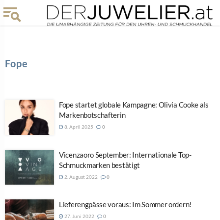
Fope
Fope startet globale Kampagne: Olivia Cooke als
Markenbotschafterin
8. April 2025
0
Vicenzaoro September: Internationale Top-
Schmuckmarken bestätigt
2. August 2022
0
Lieferengpässe voraus: Im Sommer ordern!
27. Juni 2022
0