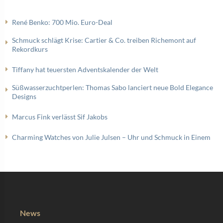
René Benko: 700 Mio. Euro-Deal
Schmuck schlägt Krise: Cartier & Co. treiben Richemont auf
Rekordkurs
Tiffany hat teuersten Adventskalender der Welt
Süßwasserzuchtperlen: Thomas Sabo lanciert neue Bold Elegance
Designs
Marcus Fink verlässt Sif Jakobs
Charming Watches von Julie Julsen – Uhr und Schmuck in Einem
News