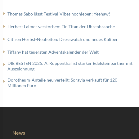
Thomas Sabo lässt Festival-Vibes hochleben: Yeehaw!
Herbert Laimer verstorben: Ein Titan der Uhrenbranche
Citizen Herbst-Neuheiten: Dresswatch und neues Kaliber
Tiffany hat teuersten Adventskalender der Welt
DIE BESTEN 2025: A. Ruppenthal ist starker Edelsteinpartner mit
Auszeichnung
Dorotheum-Anteile neu verteilt: Soravia verkauft für 120
Millionen Euro
News