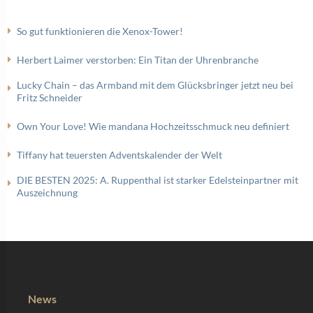
So gut funktionieren die Xenox-Tower!
Herbert Laimer verstorben: Ein Titan der Uhrenbranche
Lucky Chain – das Armband mit dem Glücksbringer jetzt neu bei
Fritz Schneider
Own Your Love! Wie mandana Hochzeitsschmuck neu definiert
Tiffany hat teuersten Adventskalender der Welt
DIE BESTEN 2025: A. Ruppenthal ist starker Edelsteinpartner mit
Auszeichnung
News