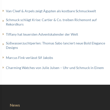
Van Cleef & Arpels zeigt Ägypten als kostbare Schmuckwelt
Schmuck schlägt Krise: Cartier & Co. treiben Richemont auf
Rekordkurs
Tiffany hat teuersten Adventskalender der Welt
Süßwasserzuchtperlen: Thomas Sabo lanciert neue Bold Elegance
Designs
Marcus Fink verlässt Sif Jakobs
Charming Watches von Julie Julsen – Uhr und Schmuck in Einem
News