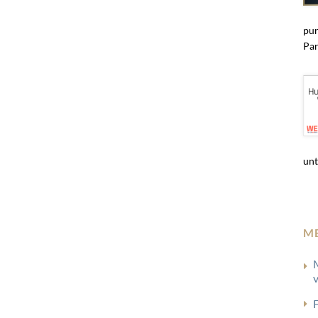
pun
Par
unt
M
F