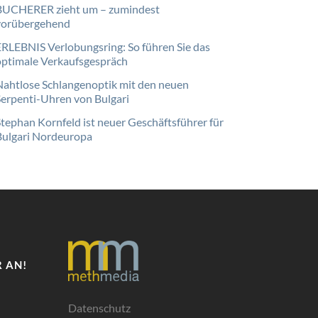
BUCHERER zieht um – zumindest
vorübergehend
ERLEBNIS Verlobungsring: So führen Sie das
optimale Verkaufsgespräch
Nahtlose Schlangenoptik mit den neuen
Serpenti-Uhren von Bulgari
Stephan Kornfeld ist neuer Geschäftsführer für
Bulgari Nordeuropa
 AN!
Datenschutz