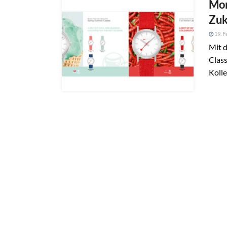
Mon
Zuk
19. F
Mit d
Class
Kolle