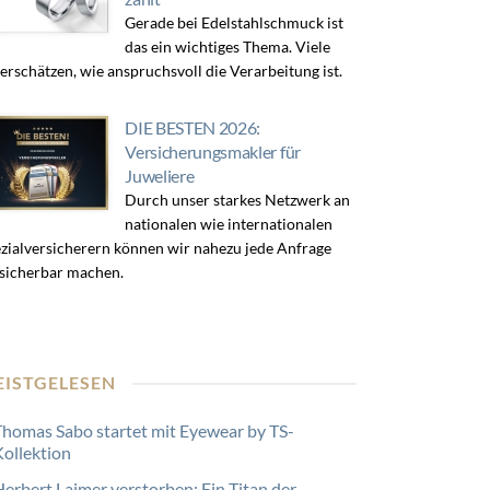
Gerade bei Edelstahlschmuck ist
das ein wichtiges Thema. Viele
erschätzen, wie anspruchsvoll die Verarbeitung ist.
DIE BESTEN 2026:
Versicherungsmakler für
Juweliere
Durch unser starkes Netzwerk an
nationalen wie internationalen
zialversicherern können wir nahezu jede Anfrage
sicherbar machen.
EISTGELESEN
Thomas Sabo startet mit Eyewear by TS-
Kollektion
Herbert Laimer verstorben: Ein Titan der