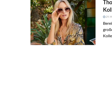
Tho
Kol
29. M
Berei
groß
Kolle