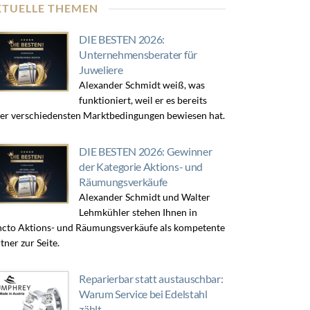
KTUELLE THEMEN
DIE BESTEN 2026:
Unternehmensberater für
Juweliere
Alexander Schmidt weiß, was
funktioniert, weil er es bereits
er verschiedensten Marktbedingungen bewiesen hat.
DIE BESTEN 2026: Gewinner
der Kategorie Aktions- und
Räumungsverkäufe
Alexander Schmidt und Walter
Lehmkühler stehen Ihnen in
cto Aktions- und Räumungsverkäufe als kompetente
tner zur Seite.
Reparierbar statt austauschbar:
Warum Service bei Edelstahl
zählt