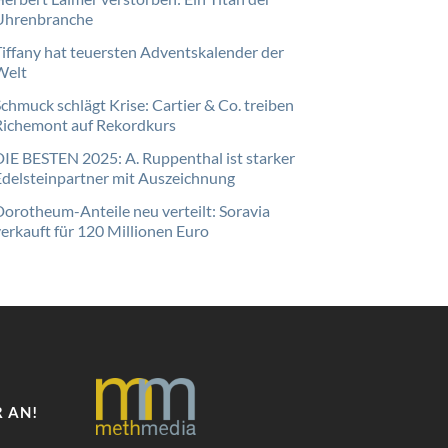
Uhrenbranche
Tiffany hat teuersten Adventskalender der
Welt
Schmuck schlägt Krise: Cartier & Co. treiben
Richemont auf Rekordkurs
DIE BESTEN 2025: A. Ruppenthal ist starker
Edelsteinpartner mit Auszeichnung
Dorotheum-Anteile neu verteilt: Soravia
verkauft für 120 Millionen Euro
 AN!