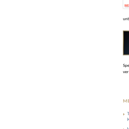
unt
Spe
ver
M