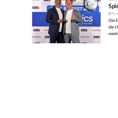
Spi
30. M
Die E
die 
media