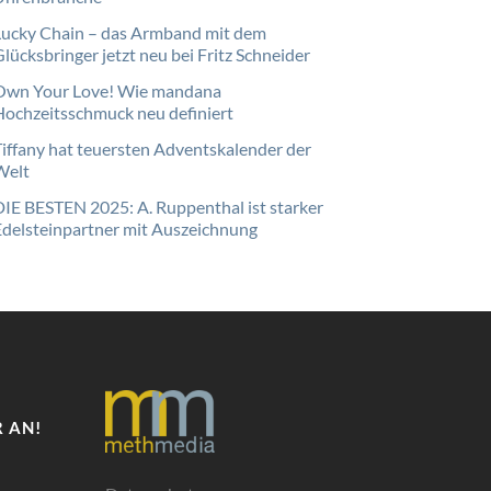
Lucky Chain – das Armband mit dem
lücksbringer jetzt neu bei Fritz Schneider
Own Your Love! Wie mandana
Hochzeitsschmuck neu definiert
Tiffany hat teuersten Adventskalender der
Welt
DIE BESTEN 2025: A. Ruppenthal ist starker
Edelsteinpartner mit Auszeichnung
 AN!