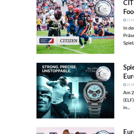
CIT
Foo
13. F
In de
Präs
Spiel
Spi
Eur
23. M
Am 25
(ELF)
in...
Eur