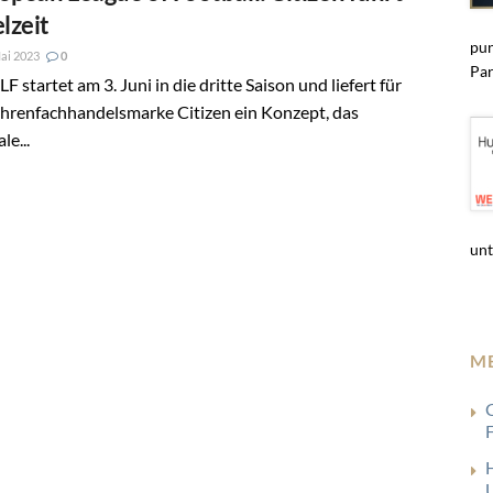
elzeit
pun
ai 2023
0
Par
LF startet am 3. Juni in die dritte Saison und liefert für
Uhrenfachhandelsmarke Citizen ein Konzept, das
le...
unt
M