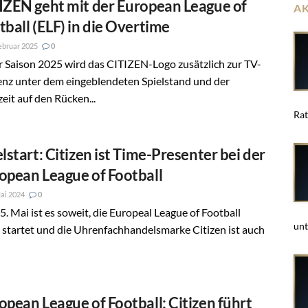
IZEN geht mit der European League of
A
tball (ELF) in die Overtime
ebruar 2025
0
r Saison 2025 wird das CITIZEN-Logo zusätzlich zur TV-
enz unter dem eingeblendeten Spielstand und der
zeit auf den Rücken...
Rat
elstart: Citizen ist Time-Presenter bei der
opean League of Football
ai 2024
0
. Mai ist es soweit, die Europeal League of Football
unt
 startet und die Uhrenfachhandelsmarke Citizen ist auch
opean League of Football: Citizen führt