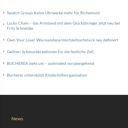
Swatch Group: Keine Uhrwerke mehr für Richemont
Lucky Chain – das Armband mit dem Glücksbringer jetzt neu bei
Fritz Schneider
Own Your Love! Wie mandana Hochzeitsschmuck neu definiert
Gellner: Schmuckkreationen für die festliche Zeit
BUCHERER zieht um – zumindest vorübergehend
Bucherer unterstützt Kinderhilfsorganisation
News