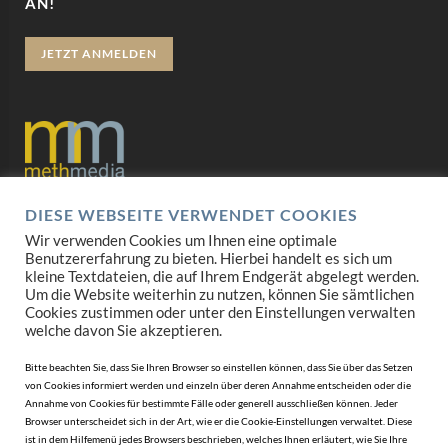
AN!
JETZT ANMELDEN
DIESE WEBSEITE VERWENDET COOKIES
Datenschutz
Wir verwenden Cookies um Ihnen eine optimale
Benutzererfahrung zu bieten. Hierbei handelt es sich um
Impressum
kleine Textdateien, die auf Ihrem Endgerät abgelegt werden.
Um die Website weiterhin zu nutzen, können Sie sämtlichen
AGB
Cookies zustimmen oder unter den Einstellungen verwalten
welche davon Sie akzeptieren.
Mediadaten
Bitte beachten Sie, dass Sie Ihren Browser so einstellen können, dass Sie über das Setzen
von Cookies informiert werden und einzeln über deren Annahme entscheiden oder die
Annahme von Cookies für bestimmte Fälle oder generell ausschließen können. Jeder
Browser unterscheidet sich in der Art, wie er die Cookie-Einstellungen verwaltet. Diese
ist in dem Hilfemenü jedes Browsers beschrieben, welches Ihnen erläutert, wie Sie Ihre