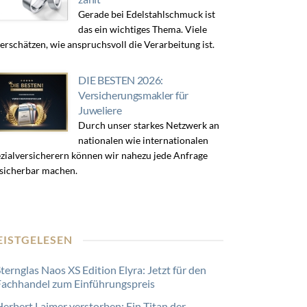
Gerade bei Edelstahlschmuck ist
das ein wichtiges Thema. Viele
erschätzen, wie anspruchsvoll die Verarbeitung ist.
DIE BESTEN 2026:
Versicherungsmakler für
Juweliere
Durch unser starkes Netzwerk an
nationalen wie internationalen
zialversicherern können wir nahezu jede Anfrage
sicherbar machen.
EISTGELESEN
ternglas Naos XS Edition Elyra: Jetzt für den
Fachhandel zum Einführungspreis
Herbert Laimer verstorben: Ein Titan der