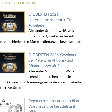
KTUELLE THEMEN
DIE BESTEN 2026:
Unternehmensberater für
Juweliere
Alexander Schmidt weiß, was
funktioniert, weil er es bereits
er verschiedensten Marktbedingungen bewiesen hat.
DIE BESTEN 2026: Gewinner
der Kategorie Aktions- und
Räumungsverkäufe
Alexander Schmidt und Walter
Lehmkühler stehen Ihnen in
cto Aktions- und Räumungsverkäufe als kompetente
tner zur Seite.
Reparierbar statt austauschbar:
Warum Service bei Edelstahl
zählt