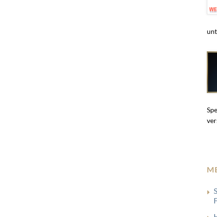
unt
Spe
ver
M
S