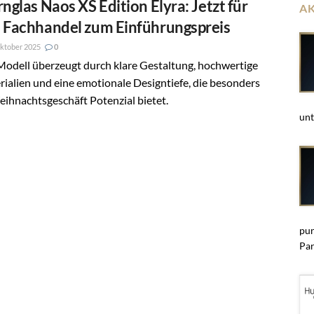
rnglas Naos XS Edition Elyra: Jetzt für
A
 Fachhandel zum Einführungspreis
ktober 2025
0
Modell überzeugt durch klare Gestaltung, hochwertige
ialien und eine emotionale Designtiefe, die besonders
ihnachtsgeschäft Potenzial bietet.
unt
pun
Par