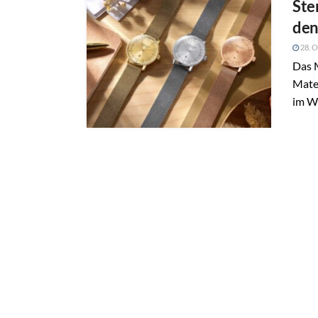
Ste
den
28. O
Das 
Mater
im We