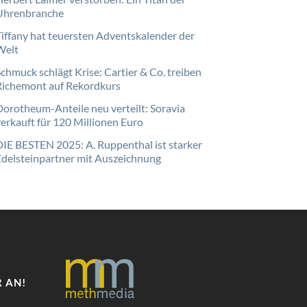
Uhrenbranche
Tiffany hat teuersten Adventskalender der
Welt
Schmuck schlägt Krise: Cartier & Co. treiben
Richemont auf Rekordkurs
Dorotheum-Anteile neu verteilt: Soravia
verkauft für 120 Millionen Euro
DIE BESTEN 2025: A. Ruppenthal ist starker
Edelsteinpartner mit Auszeichnung
 AN!