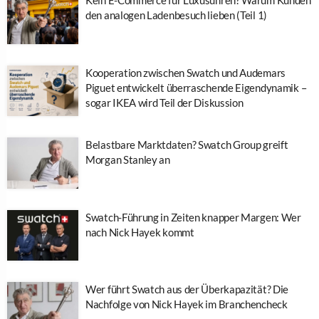
Kein E-Commerce für Luxusuhren? Warum Kunden
den analogen Ladenbesuch lieben (Teil 1)
Kooperation zwischen Swatch und Audemars
Piguet entwickelt überraschende Eigendynamik –
sogar IKEA wird Teil der Diskussion
Belastbare Marktdaten? Swatch Group greift
Morgan Stanley an
Swatch-Führung in Zeiten knapper Margen: Wer
nach Nick Hayek kommt
Wer führt Swatch aus der Überkapazität? Die
Nachfolge von Nick Hayek im Branchencheck