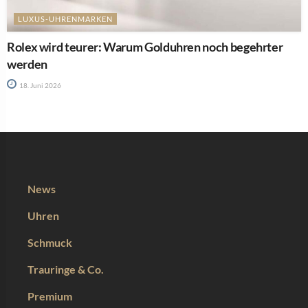
LUXUS-UHRENMARKEN
Rolex wird teurer: Warum Golduhren noch begehrter
werden
18. Juni 2026
News
Uhren
Schmuck
Trauringe & Co.
Premium