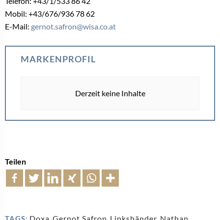
Telefon: +43/1/533 86 42
Mobil: +43/676/936 78 62
E-Mail:
gernot.safron@wisa.co.at
MARKENPROFIL
Derzeit keine Inhalte
Teilen
Doxa
,
Gernot Safron
,
Linkshänder
,
Nathan
TAGS: