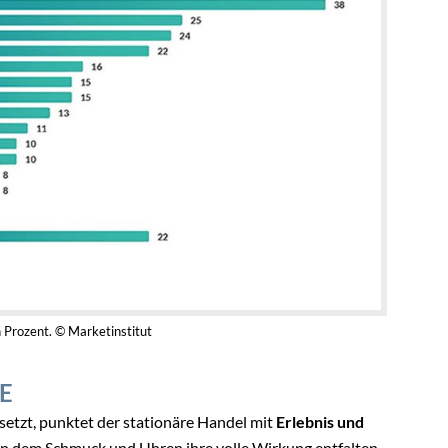
 Prozent. © Marketinstitut
E
etzt, punktet der stationäre Handel mit
Erlebnis und
 in dem Schmuck und Uhren ihre volle Wirkung entfalten