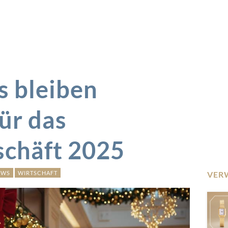
s bleiben
ür das
chäft 2025
EWS
WIRTSCHAFT
VER