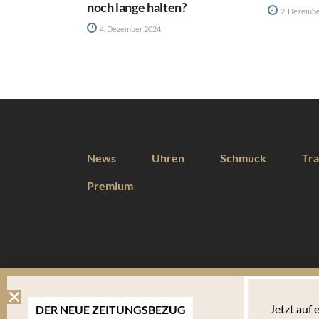
noch lange halten?
2. Dezembe
4. Dezember 2024
News
Uhren
Schmuck
Tra
Premium
DIESE WEBSEITE VERWENDET COOKIES
Jetzt auf
DER NEUE ZEITUNGSBEZUG
Wir verwenden Cookies um Ihnen eine optimale Benutzererfahrung 