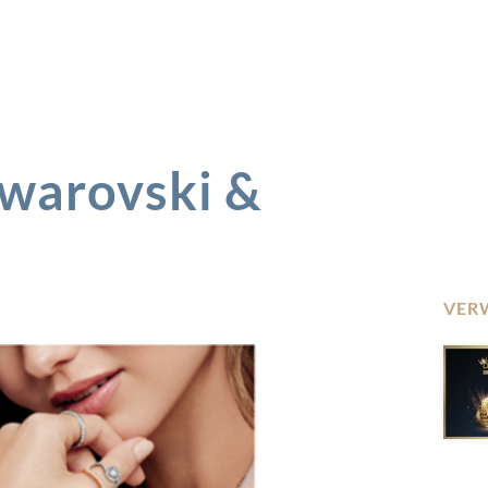
warovski &
VER