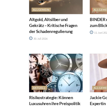
ALLGEMEIN
ALLGEME
Altgold, Altsilber und
BINDER m
Gekrätz – Kritische Fragen
zum Blic
der Schadenregulierung
11. Juni 20
30. Juli 2026
AKTUELL
ALLGEME
Risikostrategie: Können
Jackie Go
Luxusuhren ihre Preispolitik
Expertin