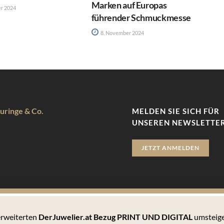
Marken auf Europas
r 2024
führender Schmuckmesse
8. November 2024
uringe & Co.
MELDEN SIE SICH FÜR
UNSEREN NEWSLETTER
JETZT ANMELDEN
 erweiterten
DerJuwelier.at Bezug PRINT UND DIGITAL
umsteige
zu bieten. Hierbei handelt es sich um kleine Textdateien, die auf 