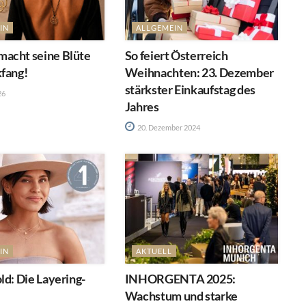
IN
ALLGEMEIN
acht seine Blüte
So feiert Österreich
kfang!
Weihnachten: 23. Dezember
stärkster Einkaufstag des
26
Jahres
20. Dezember 2024
IN
AKTUELL
ld: Die Layering-
INHORGENTA 2025:
Wachstum und starke