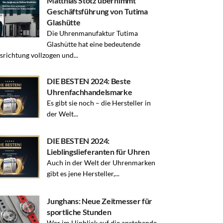
Matthias Stotz übernimmt
Geschäftsführung von Tutima
Glashütte
Die Uhrenmanufaktur Tutima
Glashütte hat eine bedeutende
richtung vollzogen und...
DIE BESTEN 2024: Beste
Uhrenfachhandelsmarke
Es gibt sie noch – die Hersteller in
der Welt...
DIE BESTEN 2024:
Lieblingslieferanten für Uhren
Auch in der Welt der Uhrenmarken
gibt es jene Hersteller,...
Junghans: Neue Zeitmesser für
sportliche Stunden
Wer im Hinblick auf die anstehende