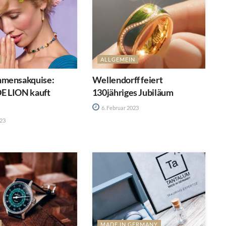
ALLGEMEIN
mensakquise:
Wellendorff feiert
E LION kauft
130jähriges Jubiläum
6. Februar 2023
023
MADE IN GERMANY