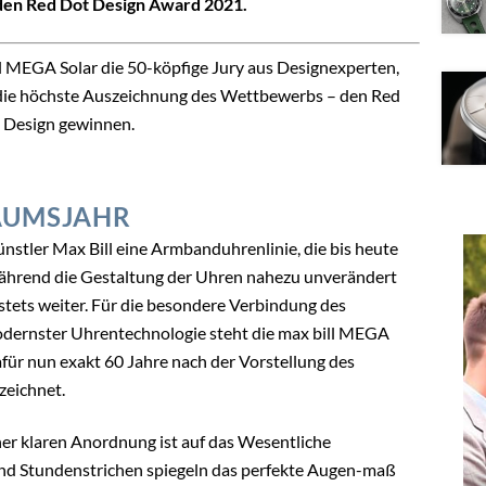
 den Red Dot Design Award 2021
.
l MEGA Solar die 50-köpfige Jury aus Designexperten,
die höchste Auszeichnung des Wettbewerbs – den Red
t Design gewinnen.
ÄUMSJAHR
tler Max Bill eine Armbanduhrenlinie, die bis heute
Während die Gestaltung der Uhren nahezu unverändert
stets weiter. Für die besondere Verbindung des
odernster Uhrentechnologie steht die max bill MEGA
ür nun exakt 60 Jahre nach der Vorstellung des
zeichnet.
ner klaren Anordnung ist auf das Wesentliche
und Stundenstrichen spiegeln das perfekte Augen-maß