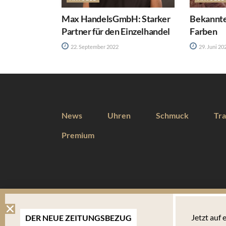
Max HandelsGmbH: Starker
Bekanntes
Partner für den Einzelhandel
Farben
22. September 2022
29. Juni 20
News
Uhren
Schmuck
Tra
Premium
DIESE WEBSEITE VERWENDET COOKIES
Jetzt auf
DER NEUE ZEITUNGSBEZUG
Wir verwenden Cookies um Ihnen eine optimale Benutzererfahrung 