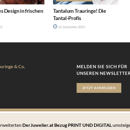
 Design in frischen
Tantalum Trauringe! Die
Tantal-Profis
22
22. Dezember 2021
uringe & Co.
MELDEN SIE SICH FÜR
UNSEREN NEWSLETTER
JETZT ANMELDEN
 erweiterten
DerJuwelier.at Bezug PRINT UND DIGITAL
umsteige
zu bieten. Hierbei handelt es sich um kleine Textdateien, die auf 