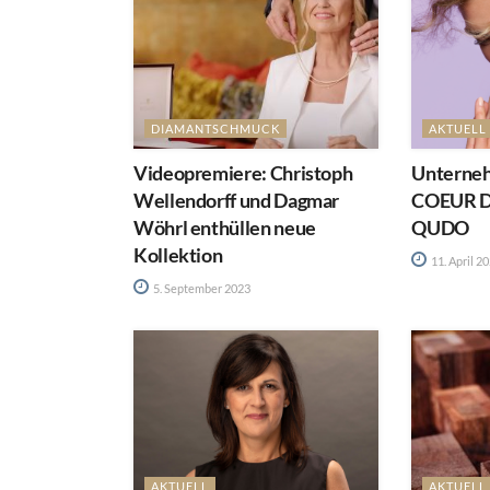
DIAMANTSCHMUCK
AKTUELL
Videopremiere: Christoph
Unterneh
Wellendorff und Dagmar
COEUR D
Wöhrl enthüllen neue
QUDO
Kollektion
11. April 2
5. September 2023
AKTUELL
AKTUELL