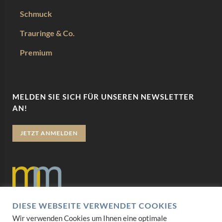
Schmuck
Trauringe & Co.
Premium
MELDEN SIE SICH FÜR UNSEREN NEWSLETTER
AN!
JETZT ANMELDEN
DIESE WEBSEITE VERWENDET COOKIES
Datenschutz
Wir verwenden Cookies um Ihnen eine optimale