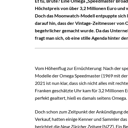
Et tu, Brute? Eine Omega „Speedmaster Broad 
Höchstpreis von über 3,2 Millionen Euro und 
Doch das Moonwatch-Modell entpuppte sich lei
darauf hin, dass der Vintage-Zeitmesser vo
begehrlicher gemacht wurde. Da das Unterneh
fragt man sich, ob eine stille Agenda hinter de
Vom Höhenflug zur Ernüchterung: Nach der spek
Modelle der Omega Speedmaster (1969 mit d
2021 ist nun klar, dass sich nicht alles mit rec
Franken geschätzte Uhr kam für 3,2 Millionen 
perfekt gealtert, hieß es damals seitens Omega.
Doch schon zum Zeitpunkt der Ankündigung des
Verkauf, hatten einige Kenner und Sammler das
berichtet die
Neue Züricher Zeitung
(NZZ). Ein B