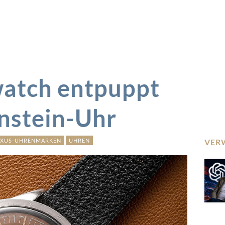
tch entpuppt
enstein-Uhr
UXUS-UHRENMARKEN
UHREN
VER