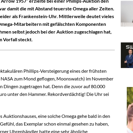
Arrow 1957“ erzielte bei einer Phillips-Auktion den
war damit die mit Abstand teuerste Omega aller Zeiten.
der als Frankenstein-Uhr. Mittlerweile deutet vieles
n Omega-Mitarbeitern mit gefälschten Komponenten
men selbst jedoch bei der Auktion zugeschlagen hat,
m Vorfall steckt.
takulären Phillips-Versteigerung eines der frühsten
er NASA zum Mond geflogen, Moonswatch) im November
hten Dingen zugetragen hat. Denn die zuvor auf 80.000
Euro unter den Hammer. Rekordverdächtig! Die Uhr sei
 Auktionshauses, eine solche Omega gehe bald in den
 Gefühl, das Exemplar schon einmal gesehen zu haben,
erner Uhrenhändler hatte eine sehr ähnliche