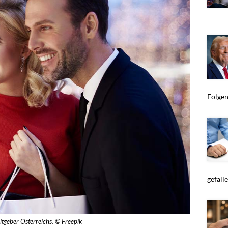
Folgen 
gefallen
itgeber Österreichs. © Freepik