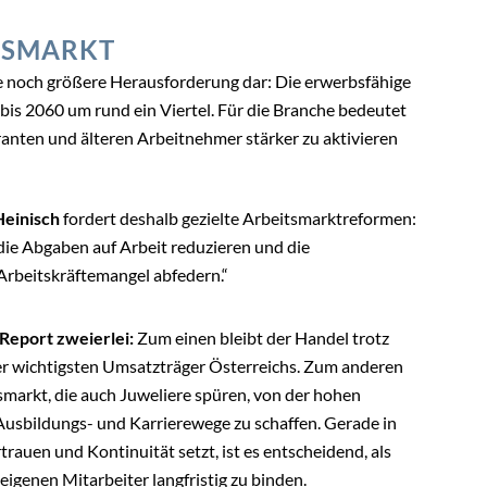
TSMARKT
ne noch größere Herausforderung dar: Die erwerbsfähige
is 2060 um rund ein Viertel. Für die Branche bedeutet
anten und älteren Arbeitnehmer stärker zu aktivieren
einisch
fordert deshalb gezielte Arbeitsmarktreformen:
die Abgaben auf Arbeit reduzieren und die
rbeitskräftemangel abfedern.“
Report zweierlei:
Zum einen bleibt der Handel trotz
der wichtigsten Umsatzträger Österreichs. Zum anderen
smarkt, die auch Juweliere spüren, von der hohen
 Ausbildungs- und Karrierewege zu schaffen. Gerade in
trauen und Kontinuität setzt, ist es entscheidend, als
 eigenen Mitarbeiter langfristig zu binden.