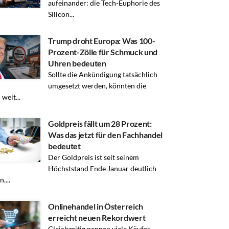
aufeinander: die Tech-Euphorie des
Silicon...
Trump droht Europa: Was 100-
Prozent-Zölle für Schmuck und
Uhren bedeuten
Sollte die Ankündigung tatsächlich
umgesetzt werden, könnten die
weit...
Goldpreis fällt um 28 Prozent:
Was das jetzt für den Fachhandel
bedeutet
Der Goldpreis ist seit seinem
Höchststand Ende Januar deutlich
....
Onlinehandel in Österreich
erreicht neuen Rekordwert
Gleichzeitig nennen viele Käufer