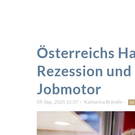
Österreichs Ha
Rezession und 
Jobmotor
09. Sep.. 2025 12:37
Katharina Brändle
N